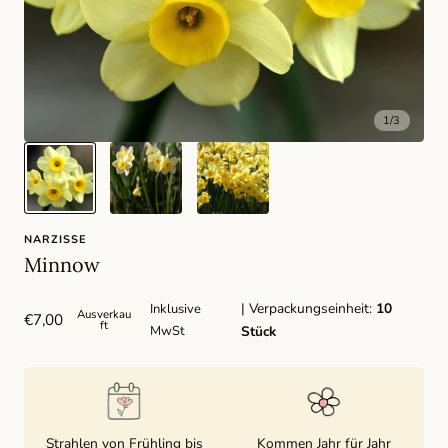
1
/
3
NARZISSE
Minnow
| Verpackungseinheit:
10
Inklusive
Ausverkau
Regulärer
€7,00
ft
MwSt
Stück
Preis
Strahlen von Frühling bis
Kommen Jahr für Jahr