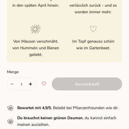
in den späten April hinein.
verlässlich zurück - und es
werden immer mehr.
Von Mäusen verschmäht,
Im Topf genauso schön
von Hummeln und Bienen
wie im Gartenbeet.
geliebt.
Menge
Menge
Ausverkauft
Menge
Menge
verringern
erhöhen
für
für
Bewertet mit 4,9/5.
Beliebt bei Pflanzenfreunden wie dir.
Minnow
Minnow
Du brauchst keinen grünen Daumen
, du kannst einfach
meinen ausleihen.