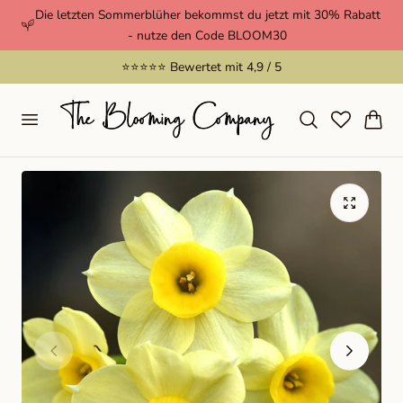
Die letzten Sommerblüher bekommst du jetzt mit 30% Rabatt
nhalt springen
- nutze den Code BLOOM30
📦 Versand in 2-3 Werktage
…
Warenkor